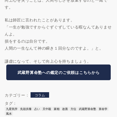
す。
私は師匠に言われたことがあります。
「一生が勉強ですからぐずぐずしている暇なんてありませ
んよ。
損をするのは自分です。
人間の一生なんて神の瞬き１回分なのですよ。」と。
謙虚になって、そして向上心を持ちましょう。
武蔵野算命塾への鑑定のご依頼はこちらから
カテゴリー：
コラム
タグ：
九星気学
先祖供養
占い
天中殺
家相
改善
方位
武蔵野算命塾
算命学
風水