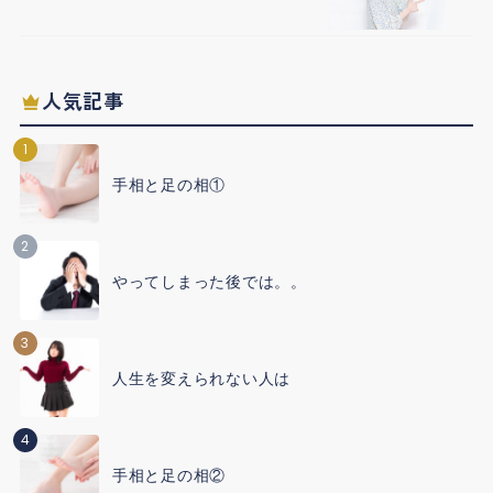
人気記事
1
手相と足の相①
2
やってしまった後では。。
3
人生を変えられない人は
4
手相と足の相②