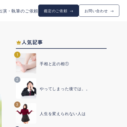
出演・執筆のご依頼
鑑定のご依頼
お問い合わせ
人気記事
1
手相と足の相①
2
やってしまった後では。。
3
人生を変えられない人は