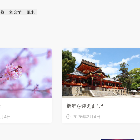
命塾
算命学
風水
き
新年を迎えました
4月4日
2026年2月4日