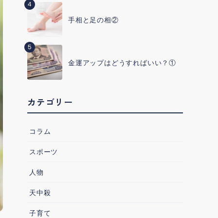
4
手相と足の相②
5
金運アップはどうすればいい？①
カテゴリー
コラム
スポーツ
人物
天中殺
子育て