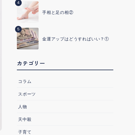
4
手相と足の相②
5
金運アップはどうすればいい？①
カテゴリー
コラム
スポーツ
人物
天中殺
子育て