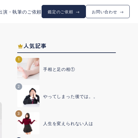
出演・執筆のご依頼
鑑定のご依頼
お問い合わせ
人気記事
1
手相と足の相①
2
やってしまった後では。。
3
人生を変えられない人は