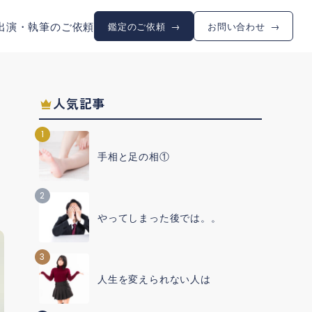
出演・執筆のご依頼
鑑定のご依頼
お問い合わせ
人気記事
1
手相と足の相①
2
やってしまった後では。。
3
人生を変えられない人は