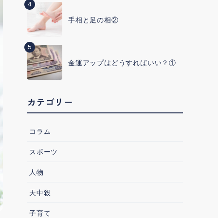
4
手相と足の相②
5
金運アップはどうすればいい？①
カテゴリー
コラム
スポーツ
人物
天中殺
子育て