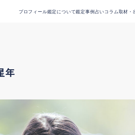
プロフィール
鑑定について
鑑定事例
占いコラム
取材・
星年