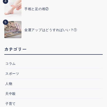
4
手相と足の相②
5
金運アップはどうすればいい？①
カテゴリー
コラム
スポーツ
人物
天中殺
子育て