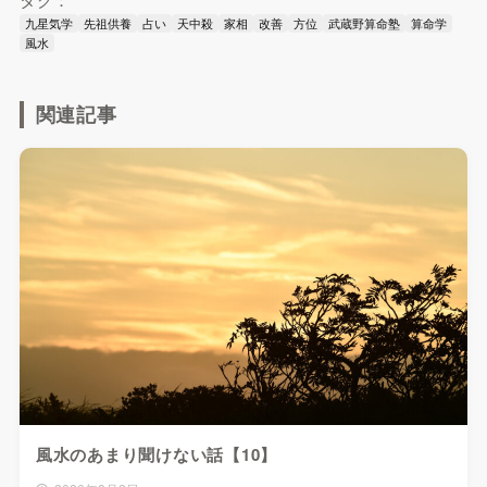
九星気学
先祖供養
占い
天中殺
家相
改善
方位
武蔵野算命塾
算命学
風水
関連記事
風水のあまり聞けない話【10】