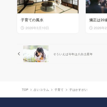
子育ての風水
矯正は20
2026年3月10日
2026年
そういえば今年は八白土星年
TOP
占いコラム
子育て
子はかすがい