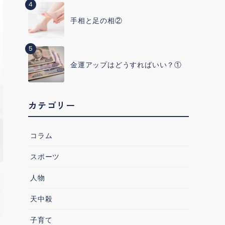
4
手相と足の相②
5
金運アップはどうすればいい？①
カテゴリー
コラム
スポーツ
人物
天中殺
子育て