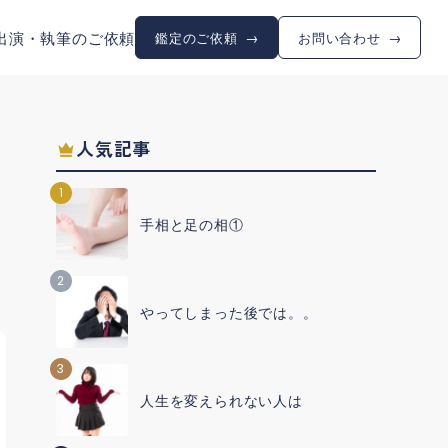
出演・執筆のご依頼
鑑定のご依頼
お問い合わせ
人気記事
1
手相と足の相①
2
やってしまった後では。。
3
人生を変えられない人は