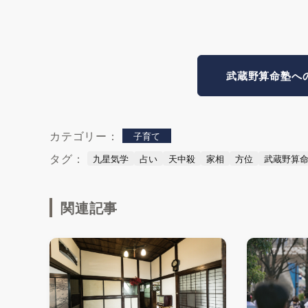
武蔵野算命塾へ
カテゴリー：
子育て
タグ：
九星気学
占い
天中殺
家相
方位
武蔵野算
関連記事