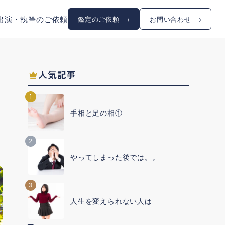
出演・執筆のご依頼
鑑定のご依頼
お問い合わせ
人気記事
1
手相と足の相①
2
やってしまった後では。。
3
人生を変えられない人は