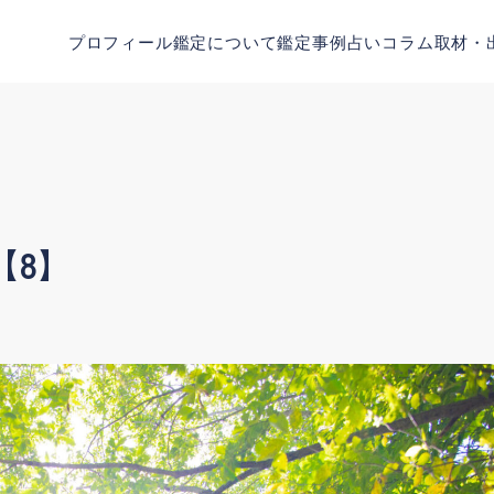
プロフィール
鑑定について
鑑定事例
占いコラム
取材・
【8】