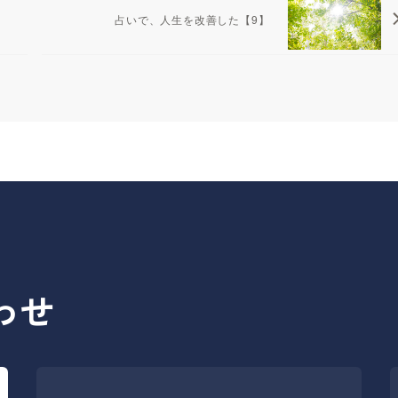
占いで、人生を改善した【9】
】
わせ