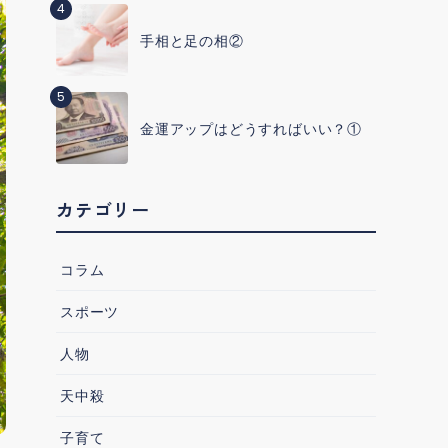
4
手相と足の相②
5
金運アップはどうすればいい？①
カテゴリー
コラム
スポーツ
人物
天中殺
子育て